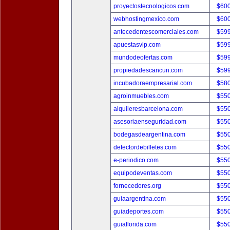
proyectostecnologicos.com
$60
webhostingmexico.com
$60
antecedentescomerciales.com
$59
apuestasvip.com
$59
mundodeofertas.com
$59
propiedadescancun.com
$59
incubadoraempresarial.com
$58
agroinmuebles.com
$55
alquileresbarcelona.com
$55
asesoriaenseguridad.com
$55
bodegasdeargentina.com
$55
detectordebilletes.com
$55
e-periodico.com
$55
equipodeventas.com
$55
fornecedores.org
$55
guiaargentina.com
$55
guiadeportes.com
$55
guiaflorida.com
$55