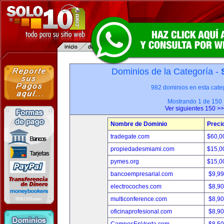
Dominios de la Categoría -
982 dominios en esta categ
Mostrando 1 de 150
Ver siguientes 150 >>
Nombre de Dominio
Preci
tradegate.com
$60,0
propiedadesmiami.com
$15,0
pymes.org
$15,0
bancoempresarial.com
$9,9
electrocoches.com
$8,9
multiconference.com
$8,9
oficinaprofesional.com
$8,9