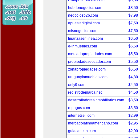
CamposEnVenta.com
$8,5
hubdenegocios.com
$8,5
negociosb2b.com
$7,9
apuestadigital.com
$7,5
misnegocios.com
$7,5
finanzasenlinea.com
$6,5
e-inmuebles.com
$5,5
mercadopropiedades.com
$5,5
propiedadesecuador.com
$5,5
zonapropiedades.com
$5,5
uruguayinmuebles.com
$4,8
only9.com
$4,5
registrodemarca.net
$4,5
desarrolladoresinmobiliarios.com
$3,5
e-pagos.com
$3,5
internetsell.com
$2,9
mercadolatinoamericano.com
$2,9
guiacancun.com
$2,9