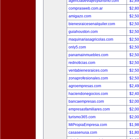
agenciadeviajesyturismo.com
$2,8
comprasweb.com.ar
$2,8
amigazo.com
$2,5
bienesraicesenalquiler.com
$2,5
guiahouston.com
$2,5
maquinariasagricolas.com
$2,5
only5.com
$2,5
panamainmuebles.com
$2,5
rednoticias.com
$2,5
ventabienesraices.com
$2,5
zonaprofesionales.com
$2,5
agroempresas.com
$2,4
haciendonegocios.com
$2,4
bancaempresas.com
$2,0
empresasfamiliares.com
$2,0
turismo365.com
$2,0
MiPropiaEmpresa.com
$1,9
casasenusa.com
$1,8