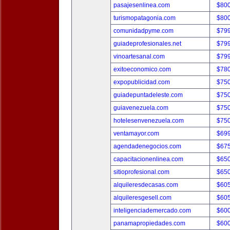
pasajesenlinea.com
$80
turismopatagonia.com
$80
comunidadpyme.com
$79
guiadeprofesionales.net
$79
vinoartesanal.com
$79
exitoeconomico.com
$78
expopublicidad.com
$75
guiadepuntadeleste.com
$75
guiavenezuela.com
$75
hotelesenvenezuela.com
$75
ventamayor.com
$69
agendadenegocios.com
$67
capacitacionenlinea.com
$65
sitioprofesional.com
$65
alquileresdecasas.com
$60
alquileresgesell.com
$60
inteligenciademercado.com
$60
panamapropiedades.com
$60