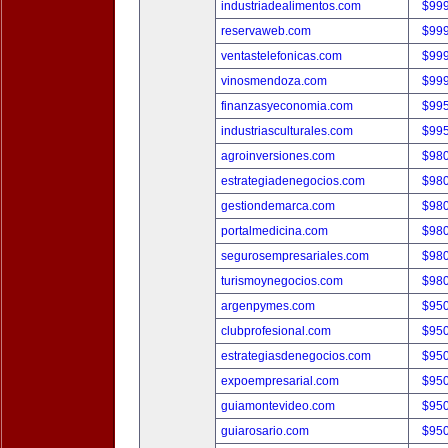
industriadealimentos.com
$99
reservaweb.com
$99
ventastelefonicas.com
$99
vinosmendoza.com
$99
finanzasyeconomia.com
$99
industriasculturales.com
$99
agroinversiones.com
$98
estrategiadenegocios.com
$98
gestiondemarca.com
$98
portalmedicina.com
$98
segurosempresariales.com
$98
turismoynegocios.com
$98
argenpymes.com
$95
clubprofesional.com
$95
estrategiasdenegocios.com
$95
expoempresarial.com
$95
guiamontevideo.com
$95
guiarosario.com
$95