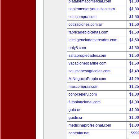
plataformacomercial.com
$1,8
suplementosynutricion.com
$1,8
celucompra.com
$1,5
cotizaciones.com.ar
$1,5
fabricadebicicletas.com
$1,5
inteligenciademercados.com
$1,5
only8.com
$1,5
saltapropiedades.com
$1,5
vacacionescaribe.com
$1,5
solucionesagricolas.com
$1,4
MiNegocioPropio.com
$1,2
mascompras.com
$1,2
conoceperu.com
$1,0
futbolnacional.com
$1,0
guia.cr
$1,0
guide.cr
$1,0
medicinaprofesional.com
$1,0
contratar.net
$99