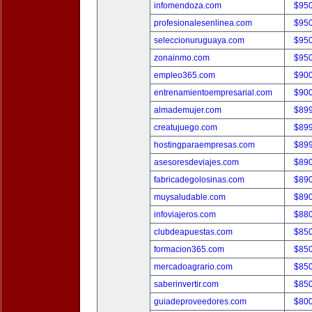
infomendoza.com
$95
profesionalesenlinea.com
$95
seleccionuruguaya.com
$95
zonainmo.com
$95
empleo365.com
$90
entrenamientoempresarial.com
$90
almademujer.com
$89
creatujuego.com
$89
hostingparaempresas.com
$89
asesoresdeviajes.com
$89
fabricadegolosinas.com
$89
muysaludable.com
$89
infoviajeros.com
$88
clubdeapuestas.com
$85
formacion365.com
$85
mercadoagrario.com
$85
saberinvertir.com
$85
guiadeproveedores.com
$80