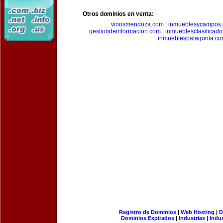
Otros dominios en venta:
vinosmendoza.com
|
inmueblesycampos
gestiondeinformacion.com
|
inmueblesclasificad
inmueblespatagonia.c
Registro de Dominios
|
Web Hosting
|
D
Dominios Expirados
|
Industrias
|
Indu