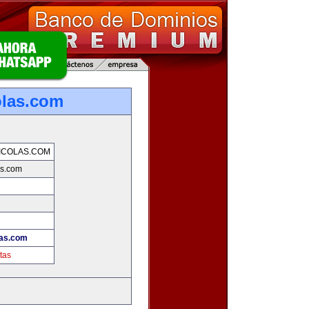
olas.com
ICOLAS.COM
as.com
las.com
tas