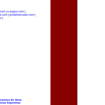
.com
|
e-pagos.com
|
os.com
|
portalmercado.com
|
om
|
ominios En Venta
strias Argentinas