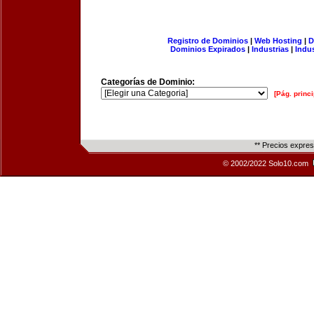
Registro de Dominios
|
Web Hosting
|
D
Dominios Expirados
|
Industrias
|
Indu
Categorías de Dominio:
[Pág. princi
** Precios expre
© 2002/2022 Solo10.com