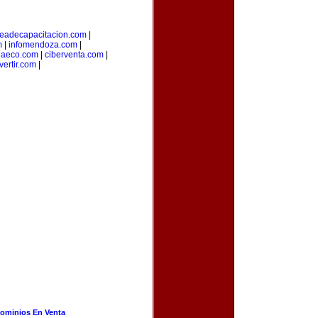
eadecapacitacion.com
|
m
|
infomendoza.com
|
iaeco.com
|
ciberventa.com
|
vertir.com
|
ominios En Venta