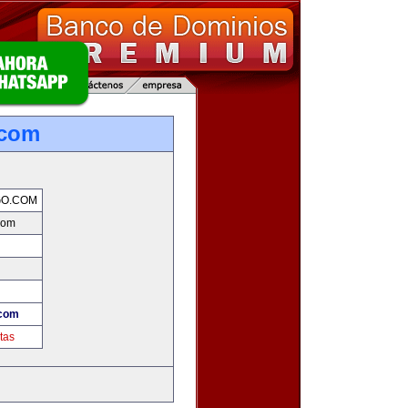
.com
GO.COM
com
.com
tas