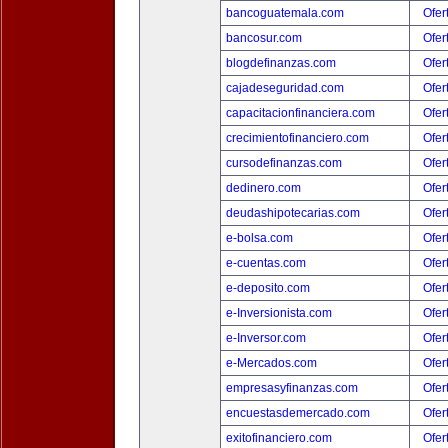
bancoguatemala.com
Ofer
bancosur.com
Ofer
blogdefinanzas.com
Ofer
cajadeseguridad.com
Ofer
capacitacionfinanciera.com
Ofer
crecimientofinanciero.com
Ofer
cursodefinanzas.com
Ofer
dedinero.com
Ofer
deudashipotecarias.com
Ofer
e-bolsa.com
Ofer
e-cuentas.com
Ofer
e-deposito.com
Ofer
e-Inversionista.com
Ofer
e-Inversor.com
Ofer
e-Mercados.com
Ofer
empresasyfinanzas.com
Ofer
encuestasdemercado.com
Ofer
exitofinanciero.com
Ofer