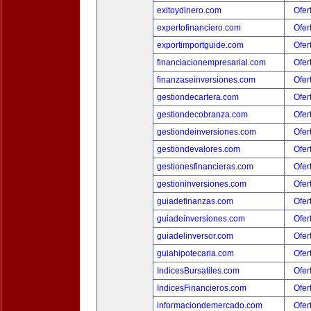
exitoydinero.com
Ofer
expertofinanciero.com
Ofer
exportimportguide.com
Ofer
financiacionempresarial.com
Ofer
finanzaseinversiones.com
Ofer
gestiondecartera.com
Ofer
gestiondecobranza.com
Ofer
gestiondeinversiones.com
Ofer
gestiondevalores.com
Ofer
gestionesfinancieras.com
Ofer
gestioninversiones.com
Ofer
guiadefinanzas.com
Ofer
guiadeinversiones.com
Ofer
guiadelinversor.com
Ofer
guiahipotecaria.com
Ofer
IndicesBursatiles.com
Ofer
IndicesFinancieros.com
Ofer
informaciondemercado.com
Ofer