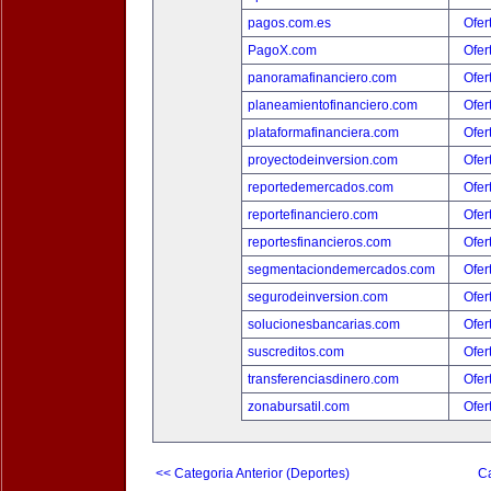
pagos.com.es
Ofer
PagoX.com
Ofer
panoramafinanciero.com
Ofer
planeamientofinanciero.com
Ofer
plataformafinanciera.com
Ofer
proyectodeinversion.com
Ofer
reportedemercados.com
Ofer
reportefinanciero.com
Ofer
reportesfinancieros.com
Ofer
segmentaciondemercados.com
Ofer
segurodeinversion.com
Ofer
solucionesbancarias.com
Ofer
suscreditos.com
Ofer
transferenciasdinero.com
Ofer
zonabursatil.com
Ofer
<< Categoria Anterior (Deportes)
Ca