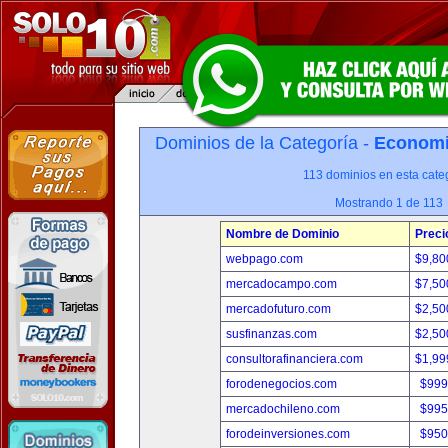
Dominios de la Categoría -
Economia
113 dominios en esta categ
Mostrando 1 de 113
Nombre de Dominio
Preci
webpago.com
$9,80
mercadocampo.com
$7,50
mercadofuturo.com
$2,50
susfinanzas.com
$2,50
consultorafinanciera.com
$1,99
forodenegocios.com
$999
mercadochileno.com
$995
forodeinversiones.com
$950