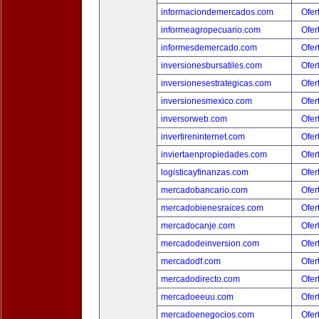
informaciondemercados.com
Ofer
informeagropecuario.com
Ofer
informesdemercado.com
Ofer
inversionesbursatiles.com
Ofer
inversionesestrategicas.com
Ofer
inversionesmexico.com
Ofer
inversorweb.com
Ofer
invertireninternet.com
Ofer
inviertaenpropiedades.com
Ofer
logisticayfinanzas.com
Ofer
mercadobancario.com
Ofer
mercadobienesraices.com
Ofer
mercadocanje.com
Ofer
mercadodeinversion.com
Ofer
mercadodf.com
Ofer
mercadodirecto.com
Ofer
mercadoeeuu.com
Ofer
mercadoenegocios.com
Ofer