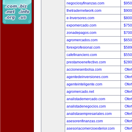
negociosyfinanzas.com
$950
thetradernetwork.com
$900
e-Inversores.com
$800
expomercado.com
$750
zonadepagos.com
$700
agromercados.com
$650
forexprofesional.com
$589
cafefinanciero.com
$550
prestamoenefectivo.com
$280
accionesenbolsa.com
Ofer
agentedeinversiones.com
Ofer
agenteinteligente.com
Ofer
agromercado.net
Ofer
analistademercado.com
Ofer
analistadenegocios.com
Ofer
analistasempresariales.com
Ofer
asesorenfinanzas.com
Ofer
asesoriacomercioexterior.com
Ofer