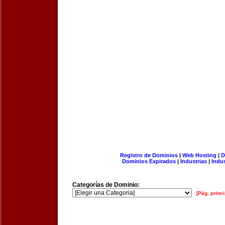
Registro de Dominios
|
Web Hosting
|
D
Dominios Expirados
|
Industrias
|
Indu
Categorías de Dominio:
[Pág. princi