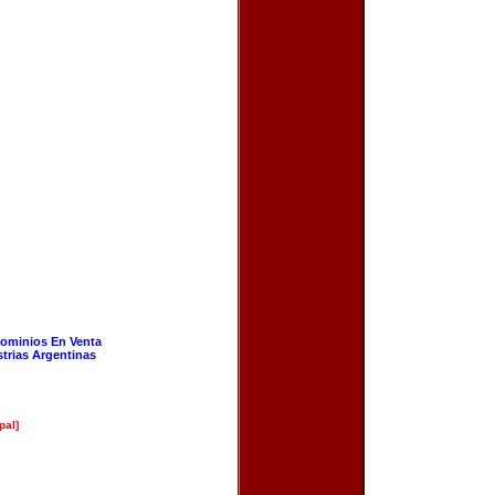
ominios En Venta
strias Argentinas
pal]