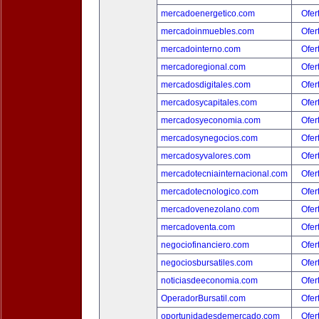
mercadoenergetico.com
Ofer
mercadoinmuebles.com
Ofer
mercadointerno.com
Ofer
mercadoregional.com
Ofer
mercadosdigitales.com
Ofer
mercadosycapitales.com
Ofer
mercadosyeconomia.com
Ofer
mercadosynegocios.com
Ofer
mercadosyvalores.com
Ofer
mercadotecniainternacional.com
Ofer
mercadotecnologico.com
Ofer
mercadovenezolano.com
Ofer
mercadoventa.com
Ofer
negociofinanciero.com
Ofer
negociosbursatiles.com
Ofer
noticiasdeeconomia.com
Ofer
OperadorBursatil.com
Ofer
oportunidadesdemercado.com
Ofer