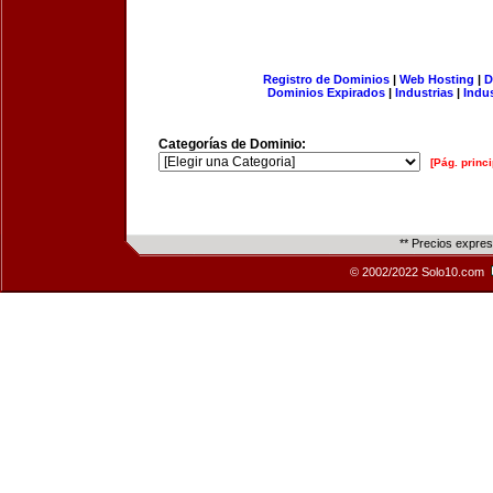
Registro de Dominios
|
Web Hosting
|
D
Dominios Expirados
|
Industrias
|
Indu
Categorías de Dominio:
[Pág. princi
** Precios expre
© 2002/2022 Solo10.com