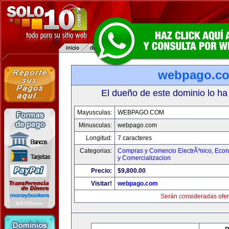
webpago.c
El dueño de este dominio lo ha
Mayusculas:
WEBPAGO.COM
Minusculas:
webpago.com
Longitud:
7 caracteres
Categorias:
Compras y Comercio ElectrÃ³nico
,
Econ
y Comercializacion
Precio:
$9,800.00
Visitar!
webpago.com
Serán consideradas ofer