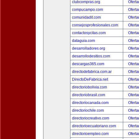
clubcompras.org
Oferta
compucampo.com
Oferta
comunidadit.com
Oferta
consejosprofesionales.com
Oferta
contactosycitas.com
Oferta
dataguia.com
Oferta
desarrolladores.org
Oferta
desarrollodesitios.com
Oferta
descargas365.com
Oferta
directodefabrica.com.ar
Oferta
DirectoDeFabrica.net
Oferta
directoriobolivia.com
Oferta
directoriobrasil.com
Oferta
directoriocanada.com
Oferta
directoriochile.com
Oferta
directoriocreativo.com
Oferta
directorioecuatoriano.com
Oferta
directorioempleo.com
Oferta