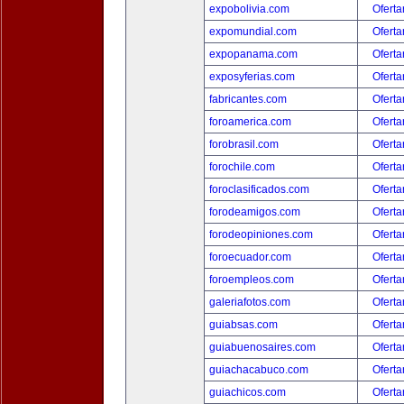
expobolivia.com
Oferta
expomundial.com
Oferta
expopanama.com
Oferta
exposyferias.com
Oferta
fabricantes.com
Oferta
foroamerica.com
Oferta
forobrasil.com
Oferta
forochile.com
Oferta
foroclasificados.com
Oferta
forodeamigos.com
Oferta
forodeopiniones.com
Oferta
foroecuador.com
Oferta
foroempleos.com
Oferta
galeriafotos.com
Oferta
guiabsas.com
Oferta
guiabuenosaires.com
Oferta
guiachacabuco.com
Oferta
guiachicos.com
Oferta