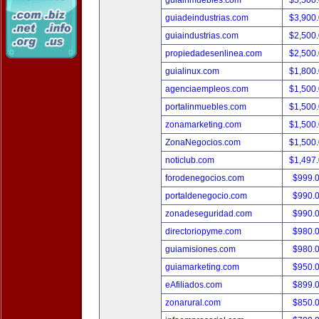
guiainmuebles.com
$5,500
guiadeindustrias.com
$3,900
guiaindustrias.com
$2,500
propiedadesenlinea.com
$2,500
guialinux.com
$1,800
agenciaempleos.com
$1,500
portalinmuebles.com
$1,500
zonamarketing.com
$1,500
ZonaNegocios.com
$1,500
noticlub.com
$1,497
forodenegocios.com
$999.
portaldenegocio.com
$990.
zonadeseguridad.com
$990.
directoriopyme.com
$980.
guiamisiones.com
$980.
guiamarketing.com
$950.
eAfiliados.com
$899.
zonarural.com
$850.