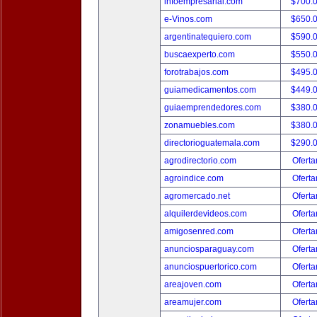
infoempresarial.com
$700.
e-Vinos.com
$650.
argentinatequiero.com
$590.
buscaexperto.com
$550.
forotrabajos.com
$495.
guiamedicamentos.com
$449.
guiaemprendedores.com
$380.
zonamuebles.com
$380.
directorioguatemala.com
$290.
agrodirectorio.com
Oferta
agroindice.com
Oferta
agromercado.net
Oferta
alquilerdevideos.com
Oferta
amigosenred.com
Oferta
anunciosparaguay.com
Oferta
anunciospuertorico.com
Oferta
areajoven.com
Oferta
areamujer.com
Oferta