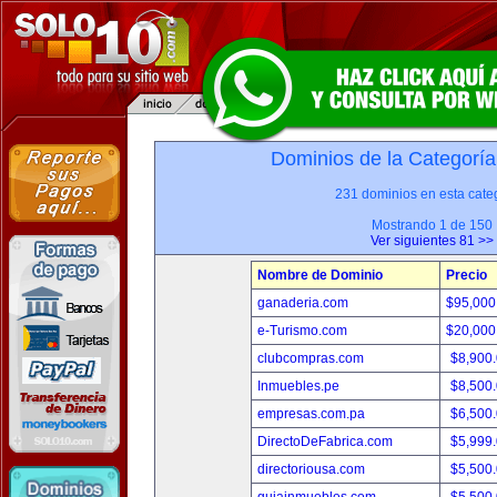
Dominios de la Categoría
231 dominios en esta categ
Mostrando 1 de 150
Ver siguientes 81 >>
Nombre de Dominio
Precio
ganaderia.com
$95,000
e-Turismo.com
$20,000
clubcompras.com
$8,900
Inmuebles.pe
$8,500
empresas.com.pa
$6,500
DirectoDeFabrica.com
$5,999
directoriousa.com
$5,500