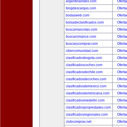
argentinaindex.com
Oferta
blogdescargas.com
Oferta
bodasweb.com
Oferta
bolsadeclasificados.com
Oferta
buscamascotas.com
Oferta
buscaromance.com
Oferta
buscarycomprar.com
Oferta
cibercomunidad.com
Oferta
clasificadosbogota.com
Oferta
clasificadoscoches.com
Oferta
clasificadosdechile.com
Oferta
clasificadosdecoches.com
Oferta
clasificadosdemexico.com
Oferta
clasificadosdominicana.com
Oferta
clasificadosmedellin.com
Oferta
clasificadospropiedades.com
Oferta
clasificadosregionales.com
Oferta
clubcompras.net
Oferta