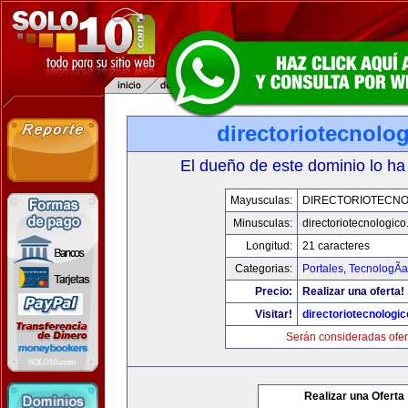
directoriotecnolo
El dueño de este dominio lo ha
Mayusculas:
DIRECTORIOTECNO
Minusculas:
directoriotecnologic
Longitud:
21 caracteres
Categorias:
Portales
,
TecnologÃ­a
Precio:
Realizar una oferta!
Visitar!
directoriotecnologi
Serán consideradas ofer
Realizar una Oferta