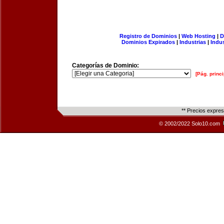
Registro de Dominios
|
Web Hosting
|
D
Dominios Expirados
|
Industrias
|
Indu
Categorías de Dominio:
[Pág. princi
** Precios expre
© 2002/2022 Solo10.com