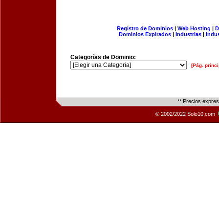
Registro de Dominios
|
Web Hosting
|
D
Dominios Expirados
|
Industrias
|
Indu
Categorías de Dominio:
[Pág. princi
** Precios expre
© 2002/2022 Solo10.com