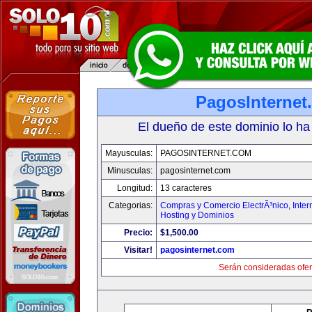
PagosInternet
El dueño de este dominio lo ha
Mayusculas:
PAGOSINTERNET.COM
Minusculas:
pagosinternet.com
Longitud:
13 caracteres
Categorias:
Compras y Comercio ElectrÃ³nico
,
Inter
Hosting y Dominios
Precio:
$1,500.00
Visitar!
pagosinternet.com
Serán consideradas ofer