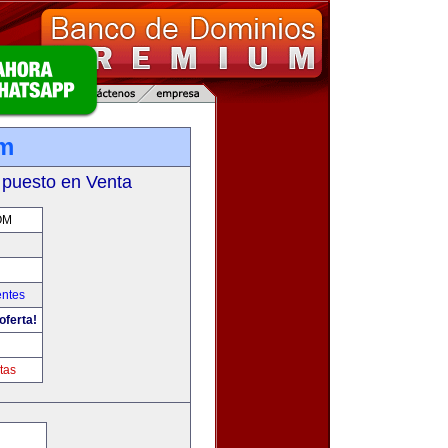
om
 puesto en Venta
OM
entes
oferta!
m
tas