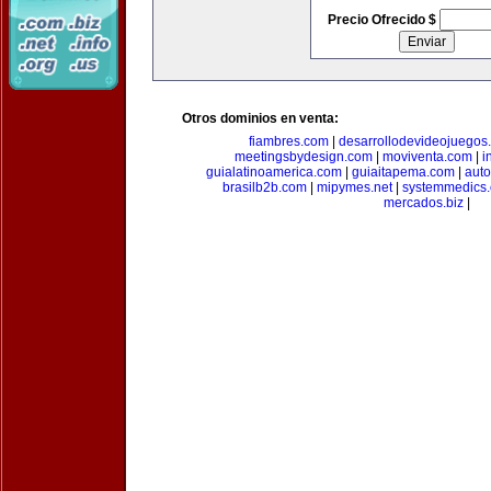
Precio Ofrecido $
Otros dominios en venta:
fiambres.com
|
desarrollodevideojuegos
meetingsbydesign.com
|
moviventa.com
|
i
guialatinoamerica.com
|
guiaitapema.com
|
auto
brasilb2b.com
|
mipymes.net
|
systemmedics
mercados.biz
|