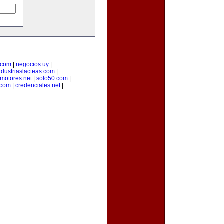
.com
|
negocios.uy
|
ndustriaslacteas.com
|
motores.net
|
solo50.com
|
.com
|
credenciales.net
|