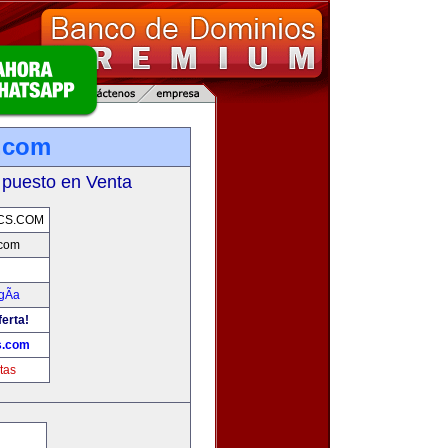
.com
 puesto en Venta
CS.COM
.com
gÃ­a
ferta!
s.com
tas