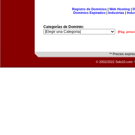
Registro de Dominios
|
Web Hosting
|
D
Dominios Expirados
|
Industrias
|
Indu
Categorías de Dominio:
[Pág. princi
** Precios expre
© 2002/2022 Solo10.com