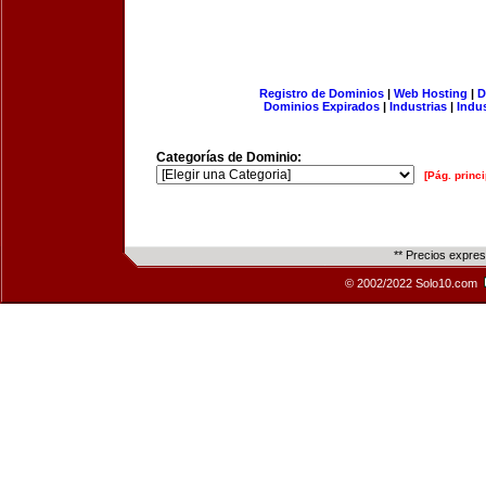
Registro de Dominios
|
Web Hosting
|
D
Dominios Expirados
|
Industrias
|
Indu
Categorías de Dominio:
[Pág. princi
** Precios expre
© 2002/2022 Solo10.com