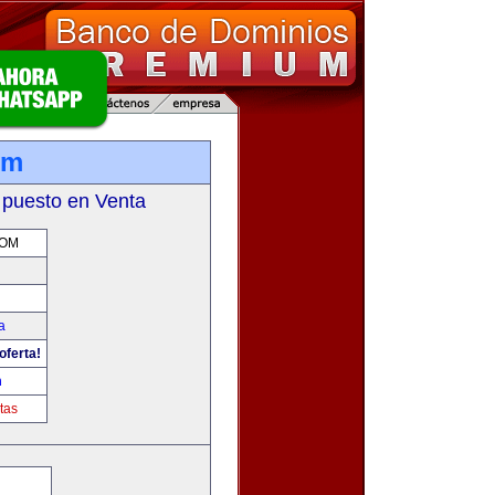
om
 puesto en Venta
COM
a
oferta!
m
tas