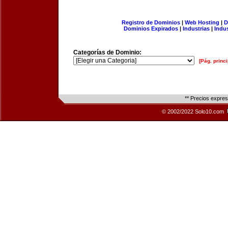
Registro de Dominios
|
Web Hosting
|
D
Dominios Expirados
|
Industrias
|
Indu
Categorías de Dominio:
[Pág. princi
** Precios expre
© 2002/2022 Solo10.com