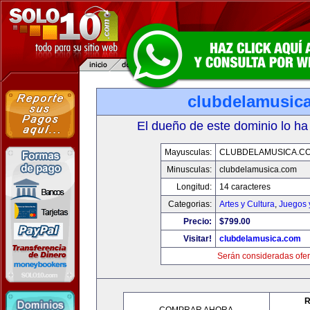
clubdelamusic
El dueño de este dominio lo ha
Mayusculas:
CLUBDELAMUSICA.C
Minusculas:
clubdelamusica.com
Longitud:
14 caracteres
Categorias:
Artes y Cultura
,
Juegos 
Precio:
$799.00
Visitar!
clubdelamusica.com
Serán consideradas ofer
R