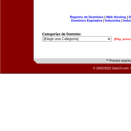
Registro de Dominios
|
Web Hosting
|
D
Dominios Expirados
|
Industrias
|
Indu
Categorías de Dominio:
[Pág. princi
** Precios expre
© 2002/2022 Solo10.com