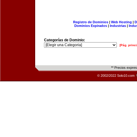
Registro de Dominios
|
Web Hosting
|
D
Dominios Expirados
|
Industrias
|
Indu
Categorías de Dominio:
[Pág. princi
** Precios expre
© 2002/2022 Solo10.com