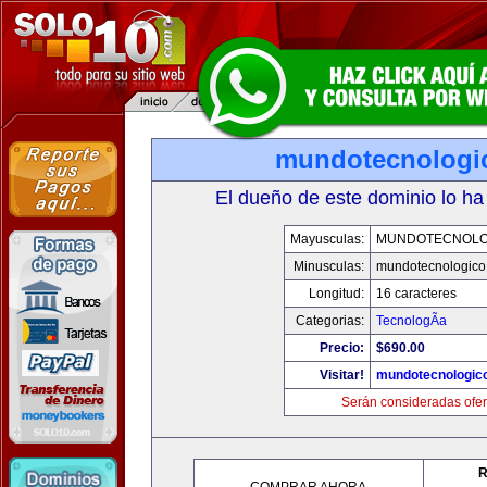
mundotecnologi
El dueño de este dominio lo ha
Mayusculas:
MUNDOTECNOLO
Minusculas:
mundotecnologico
Longitud:
16 caracteres
Categorias:
TecnologÃ­a
Precio:
$690.00
Visitar!
mundotecnologic
Serán consideradas ofer
R