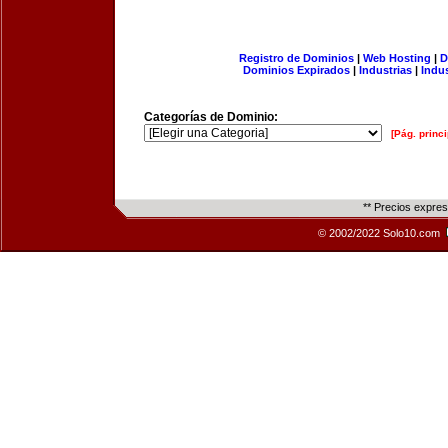
Registro de Dominios
|
Web Hosting
|
D
Dominios Expirados
|
Industrias
|
Indu
Categorías de Dominio:
[Pág. princi
** Precios expre
© 2002/2022 Solo10.com