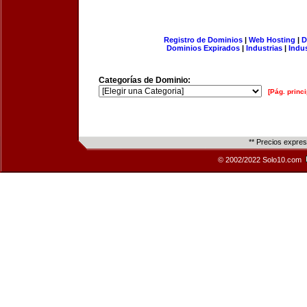
Registro de Dominios
|
Web Hosting
|
D
Dominios Expirados
|
Industrias
|
Indu
Categorías de Dominio:
[Pág. princi
** Precios expre
© 2002/2022 Solo10.com