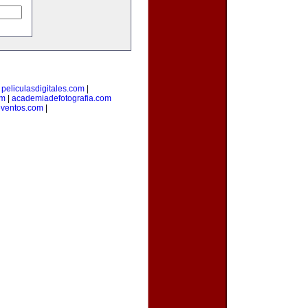
|
peliculasdigitales.com
|
om
|
academiadefotografia.com
eventos.com
|