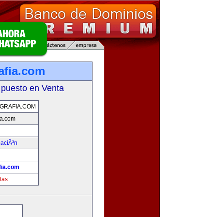
afia.com
 puesto en Venta
GRAFIA.COM
ia.com
aciÃ³n
fia.com
tas