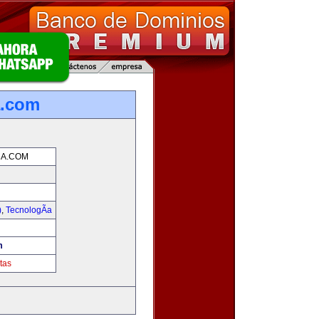
a.com
A.COM
)
,
TecnologÃ­a
!
m
tas