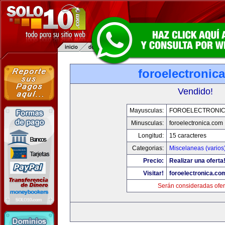
foroelectronic
Vendido!
Mayusculas:
FOROELECTRONIC
Minusculas:
foroelectronica.com
Longitud:
15 caracteres
Categorias:
Miscelaneas (varios
Precio:
Realizar una oferta
Visitar!
foroelectronica.co
Serán consideradas ofer