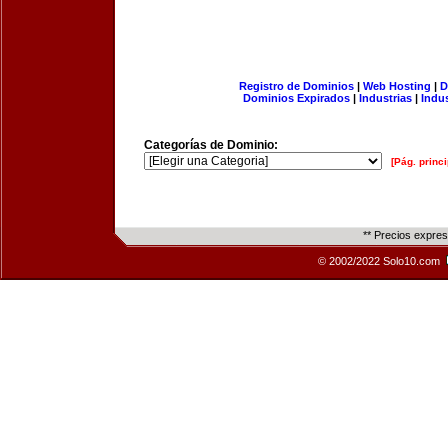
Registro de Dominios
|
Web Hosting
|
D
Dominios Expirados
|
Industrias
|
Indu
Categorías de Dominio:
[Pág. princi
** Precios expre
© 2002/2022 Solo10.com