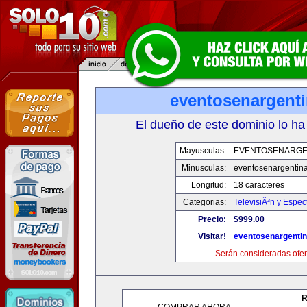
eventosenargent
El dueño de este dominio lo ha
Mayusculas:
EVENTOSENARGE
Minusculas:
eventosenargentin
Longitud:
18 caracteres
Categorias:
TelevisiÃ³n y Espec
Precio:
$999.00
Visitar!
eventosenargenti
Serán consideradas ofer
R