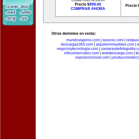
COMPRAR AHORA
Precio $
999.00
Precio 
COMPRAR AHORA
Otros dominios en venta:
mundoviajeros.com
|
susocio.com
|
restaur
descargas365.com
|
alquilerinmuebles.com
|
e
negocioytecnologia.com
|
camarasdefotografia.
infocomerciales.com
|
webdescarga.com
|
t
exposicionrural.com
|
producciondec