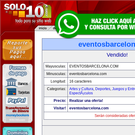
eventosbarcelo
Vendido!
Mayusculas:
EVENTOSBARCELONA.COM
Minusculas:
eventosbarcelona.com
Longitud:
16 caracteres
Categorias:
Artes y Cultura
,
Deportes
,
Juegos y Entr
EspectÃ¡culos
Precio:
Realizar una oferta!
Visitar!
eventosbarcelona.com
Serán consideradas ofer