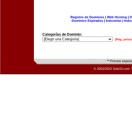
Registro de Dominios
|
Web Hosting
|
D
Dominios Expirados
|
Industrias
|
Indu
Categorías de Dominio:
[Pág. princi
** Precios expre
© 2002/2022 Solo10.com