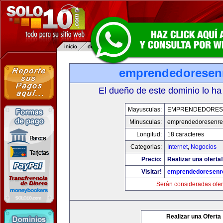
emprendedoresen
El dueño de este dominio lo ha
Mayusculas:
EMPRENDEDORES
Minusculas:
emprendedoresenre
Longitud:
18 caracteres
Categorias:
Internet
,
Negocios
Precio:
Realizar una oferta!
Visitar!
emprendedoresenr
Serán consideradas ofer
Realizar una Oferta