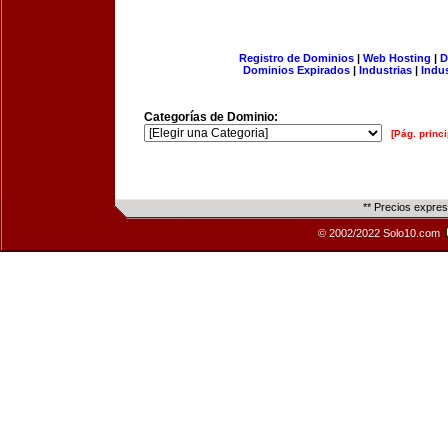
Registro de Dominios
|
Web Hosting
|
D
Dominios Expirados
|
Industrias
|
Indu
Categorías de Dominio:
[Pág. princi
** Precios expre
© 2002/2022 Solo10.com