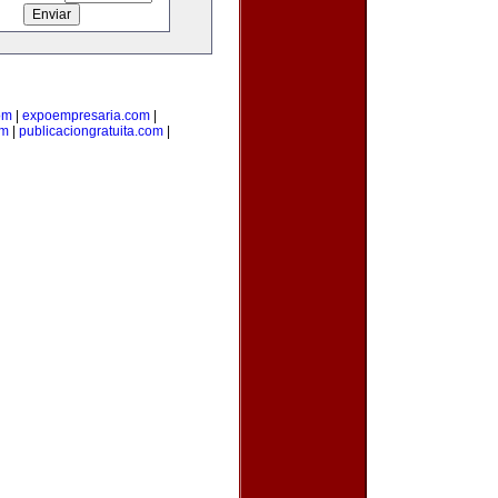
om
|
expoempresaria.com
|
om
|
publicaciongratuita.com
|