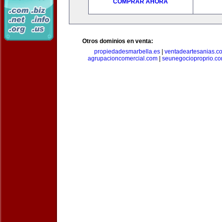
COMPRAR AHORA
Otros dominios en venta:
propiedadesmarbella.es
|
ventadeartesanias.c
agrupacioncomercial.com
|
seunegocioproprio.c