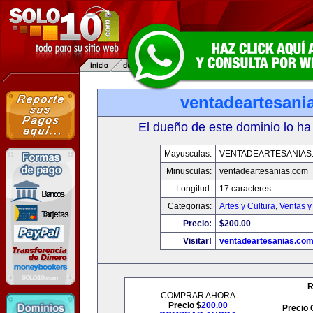
ventadeartesani
El dueño de este dominio lo ha
Mayusculas:
VENTADEARTESANIAS
Minusculas:
ventadeartesanias.com
Longitud:
17 caracteres
Categorias:
Artes y Cultura
,
Ventas y
Precio:
$200.00
Visitar!
ventadeartesanias.co
R
COMPRAR AHORA
Precio $
200.00
Precio 