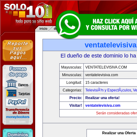
ventatelevisiv
El dueño de este dominio lo ha
Mayusculas:
VENTATELEVISIVA.COM
Minusculas:
ventatelevisiva.com
Longitud:
15 caracteres
Categorias:
TelevisiÃ³n y EspectÃ¡culos
,
Ve
Precio:
Realizar una oferta!
Visitar!
ventatelevisiva.com
Serán consideradas ofer
Realizar una Oferta