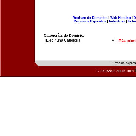
Registro de Dominios
|
Web Hosting
|
D
Dominios Expirados
|
Industrias
|
Indu
Categorías de Dominio:
[Pág. princi
** Precios expre
© 2002/2022 Solo10.com