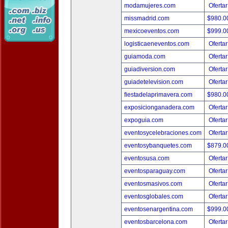
modamujeres.com
Ofertar
missmadrid.com
$980.
mexicoeventos.com
$999.
logisticaeneventos.com
Ofertar
guiamoda.com
Ofertar
guiadiversion.com
Ofertar
guiadetelevision.com
Ofertar
fiestadelaprimavera.com
$980.
exposicionganadera.com
Ofertar
expoguia.com
Ofertar
eventosycelebraciones.com
Ofertar
eventosybanquetes.com
$879.
eventosusa.com
Ofertar
eventosparaguay.com
Ofertar
eventosmasivos.com
Ofertar
eventosglobales.com
Ofertar
eventosenargentina.com
$999.
eventosbarcelona.com
Ofertar