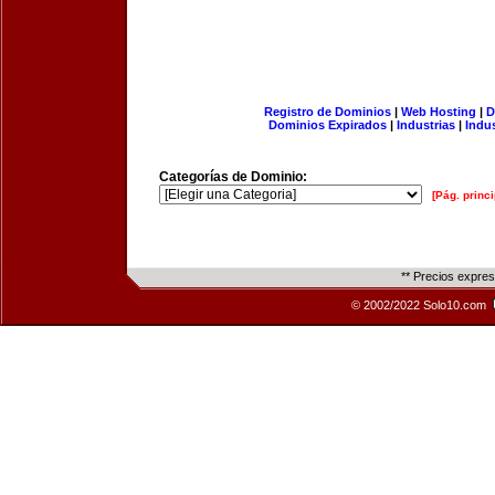
Registro de Dominios
|
Web Hosting
|
D
Dominios Expirados
|
Industrias
|
Indu
Categorías de Dominio:
[Pág. princi
** Precios expre
© 2002/2022 Solo10.com