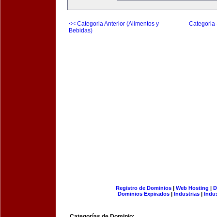
<< Categoria Anterior (Alimentos y
Categoria 
Bebidas)
Registro de Dominios
|
Web Hosting
|
D
Dominios Expirados
|
Industrias
|
Indu
Categorías de Dominio: