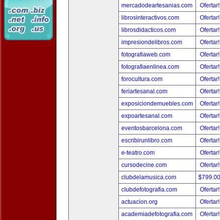
mercadodeartesanias.com
Ofertar
librosinteractivos.com
Ofertar
librosdidacticos.com
Ofertar
impresiondelibros.com
Ofertar
fotografiaweb.com
Ofertar
fotografiaenlinea.com
Ofertar
forocultura.com
Ofertar
feriartesanal.com
Ofertar
exposiciondemuebles.com
Ofertar
expoartesanal.com
Ofertar
eventosbarcelona.com
Ofertar
escribirunlibro.com
Ofertar
e-teatro.com
Ofertar
cursodecine.com
Ofertar
clubdelamusica.com
$799.0
clubdefotografia.com
Ofertar
actuacion.org
Ofertar
academiadefotografia.com
Ofertar